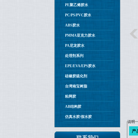
PE聚乙烯胶水
PC/PS/PVC胶水
ABS胶水
PMMA亚克力胶水
PA尼龙胶水
处理剂系列
EPE/EVA/EPS胶水
硅橡胶硫化剂
台湾南宝树脂
粘网胶
AB结构胶
仿真水胶/假水胶
说明